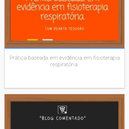
Prática baseada em evidência em fisioterapia
respiratória.